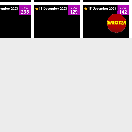
cember 2023
View
15 December 2023
View
15 December 2023
View
235
129
142
eam Rahayu Colmek
Tangga Abg Pamer Colmek
 Mekinya Becek -
Dari Berdiri Sampai Ke
Dalam Abg Bulet Imut Colmek
Season 2
Season 2
Pakek Jari Sampai Season 2
cember 2023
View
17 December 2023
View
17 December 2023
View
67
60
449
am Bella - Di Entot
Keenakan Ngewe ABG
Nikmat Koleksi Pribadi Lica -
 Desah Keenakan -
Memek Sempit Sampai
Dudukin Dildo Panjang
tream - Season 2
Mendesah Season 2
Sampai Desah Season 2