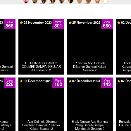
23
View
25 November 2023
View
25 November 2023
View
02 De
866
801
660
TERJUN ABG CANTIK
Putihnya Abg Colmek
Xbok
ek Sampai
COLMEK SAMPAI KELUAR
Dikamar Sampai Keluar
Karya
ason 2
AIR Season 2
Season 2
Sampai
23
View
07 December 2023
View
07 December 2023
View
07 De
226
182
143
ikamar
1 Abg Colmek Dikamar
Enak Ngewe Abg Gumpal
Banyak 
Putihnya
Sendirian Sampai Putihnya
Yang Bersih Sampai
Dikursi 
n 2
Keluar Season 2
Mendesah Season 2