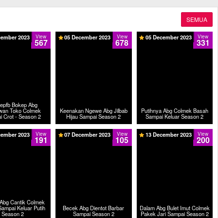
SEMUA
cember 2023
View
05 December 2023
View
05 December 2023
View
567
678
331
epfb Bokep Abg
wan Toko Colmek
Keenakan Ngewe Abg Jilbab
Putihnya Abg Colmek Basah
 Crot - Season 2
Hijau Sampai Season 2
Sampai Keluar Season 2
cember 2023
View
07 December 2023
View
13 December 2023
View
191
105
200
Abg Cantik Colmek
Sampai Keluar Putih
Becek Abg Dientot Barbar
Dalam Abg Bulet Imut Colmek
Season 2
Sampai Season 2
Pakek Jari Sampai Season 2