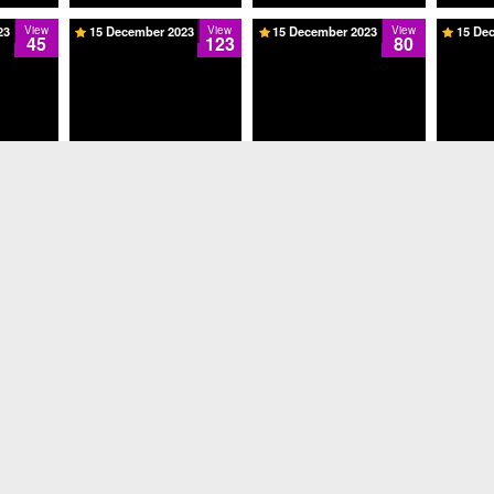
23
View
15 December 2023
View
15 December 2023
View
15 De
45
123
80
 Colmek
DoodStream Abg Colmek
DoodStr
 Putihnya
Sakit Abg Di Mgewe Gelap
Sampai Berserakan Putihnya
Sampai
2
Gelap Sampai Enak Season 2
- Season 2
23
View
16 December 2023
View
17 December 2023
View
17 De
66
262
44
Sekampus Enak Banget
Ketagihan, Birahi21, Bokep
2024, Bokep Sub Indo, Bokep
Viral 2023, Dewasa21, Indo
Bokep, Keenakan Ngewe
Sampai Horny, Kumpulan
Video Ngewe, Ngewe Pacar
et Pamer
Baru, Pusat Bokep, Viral
DoodStre
mek Satu
Bokep Terbaru, Viral Teman
Enak Ngewe Abg Di Kamar
Sampai
Season 2
Sampai Mendesah Season 2
DoodS