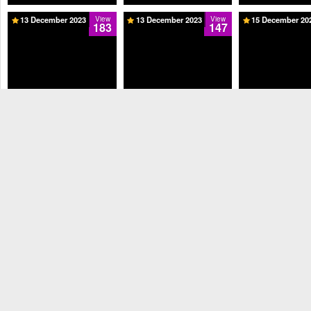
13 December 2023
View
13 December 2023
View
15 December 20
183
147
XVIDEOS.BIZ.ID Ngewe
XVIDEOS.BIZ.ID Mahasiswi
Pacar Cantik Sampai Bilang
DoodStream Abg
Cantik Keenakan Sampai
Enak Banget Kontolmu
Sampai Berserakan
Memeknya Becek - Season 2
Sayang Part 2- Season 2
- Season 
15 December 2023
View
16 December 2023
View
16 December 20
197
76
Puas Abg Kacamata Colmek
Colmek Abg Cosplay Dari
Jari Abg Tetek Bul
Pakek Terong Sampai
Nerdiri Sampai Duduk Season
Sampai Gesek Me
Season 2
2
Season 2
17 December 2023
View
49